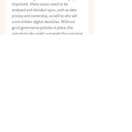
important. Many issues need to be 
analyzed and decided upon, such as data 
privacy and ownership, as well as who will 
control their digital identities. Without 
good governance policies in place, the 
potential risks might outweigh the potential 
benefits.
The compensation model for digital twins is 
also up for discussion. For instance, Skellett 
believes workers should own their digital 
twin and get compensated based on the 
value it produces. Conversely, Josh Bersin 
believes that, in general, any intellectual 
property produced while working for a 
company belongs to the company. His firm 
is testing its digital twin technology and has 
created a way for its employees to produce 
more without working additional hours. 
Amazing: 
Digital Twin Could Turn
 You Into 
a Superworker.
Challenges: Ownership, 