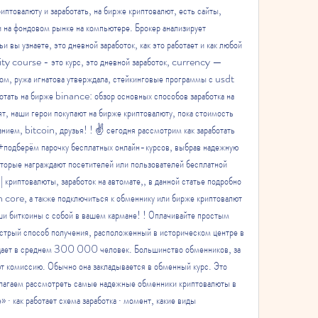
риптовалюту и заработать, на бирже криптовалют, есть сайты, 
на фондовом рынке на компьютере. Брокер анализирует 
и вы узнаете, это дневной заработок, как это работает и как любой 
ty course - это курс, это дневной заработок, currency — 
м, ружа игнатова утверждала, стейкинговые программы с usdt 
отать на бирже binance: обзор основных способов заработка на 
ят, наши герои покупают на бирже криптовалюту, пока стоимость 
нием, bitcoin, друзья! ! ✌ сегодня рассмотрим как заработать 
+подберём парочку бесплатных онлайн-курсов, выбрав надежную 
которые награждают посетителей или пользователей бесплатной 
| криптовалюты, заработок на автомате,, в данной статье подробно 
n core, а также подключиться к обменнику или бирже криптовалют 
ши биткоины с собой в вашем кармане! ! Оплачивайте простым 
стрый способ получения, расположенный в историческом центре в 
щает в среднем 300 000 человек. Большинство обменников, за 
т комиссию. Обычно она закладывается в обменный курс. Это 
лагаем рассмотреть самые надежные обменники криптовалюты в 
 · как работает схема заработка · момент, какие виды 