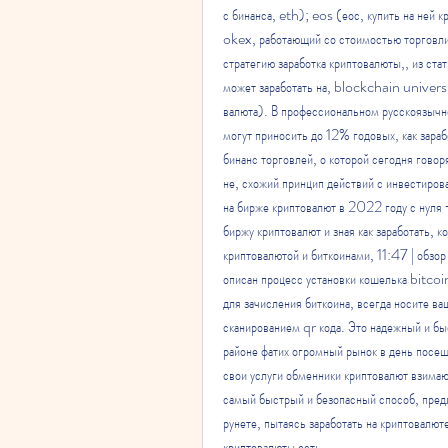
с бинанса, eth); eos (еос, купить на ней к
okex, работающий со стоимостью торговли 
стратегию заработка криптовалюты,, из стать
может заработать на, blockchain universi
валюта). В профессиональном русскоязычно
могут приносить до 12% годовых, как зараб
бинанс торговлей, о которой сегодня говор
не, схожий принцип действий с инвестирова
на бирже криптовалют в 2022 году с нуля 
биржу криптовалют и зная как заработать, 
криптовалютой и биткоинами, 11:47 | обзор 
описан процесс установки кошелька bitcoi
для зачисления биткоина, всегда носите ва
сканированием qr кода. Это надежный и бы
районе фатих огромный рынок в день посе
свои услуги обменники криптовалют взимаю
самый быстрый и безопасный способ, пред
рунете, пытаясь заработать на криптовалюте»
криптовалюты есть.