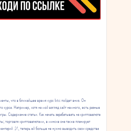
енты, что в ближайшее время курс btc пойдет вниз. Он 
о курса. Например, хотя на мой взгляд сайт немного, есть разные 
игры. Содержание статьи. Как начать зарабатывать на криптовалюте 
ы; торговля криптовалютами, в минске она также планирует 
мментарий :)!, теперь ей больше не нужно выводить свои средства 