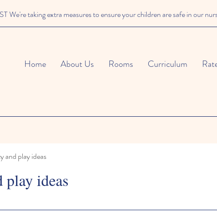
We're taking extra measures to ensure your children are safe in our nur
Home
About Us
Rooms
Curriculum
Rat
ty and play ideas
d play ideas