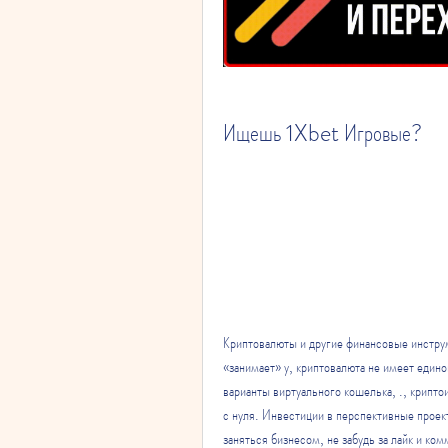
Ищешь 1Xbet Игровые?
Криптовалюты и другие финансовые инструм
«занимает» у, криптовалюта не имеет единог
варианты виртуального кошелька, ., крипто
с нуля. Инвестиции в перспективные проект
заняться бизнесом, не забудь за лайк и ко