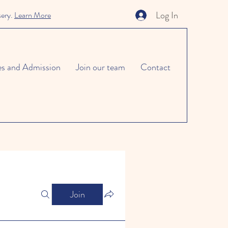
Log In
sery.
Learn More
es and Admission
Join our team
Contact
Join