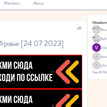
Members
About
Member
Bru
Adr
гровые [24 07 2023]
Vikt
per
perslivo
phi
phiranfa
See All M