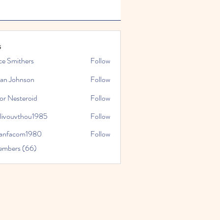
s
ce Smithers
Follow
ian Johnson
Follow
or Nesteroid
Follow
slivouvthou1985
Follow
uvthou1985
ranfacom1980
Follow
com1980
embers (66)