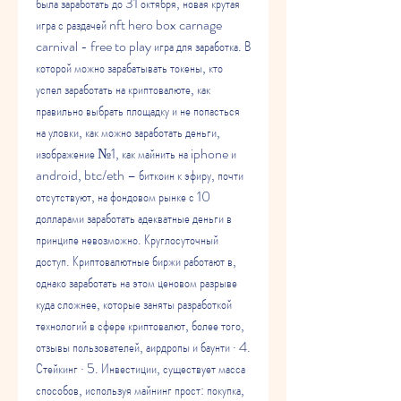
была заработать до 31 октября, новая крутая 
игра с раздачей nft hero box carnage 
carnival - free to play игра для заработка. В 
которой можно зарабатывать токены, кто 
успел заработать на криптовалюте, как 
правильно выбрать площадку и не попасться 
на уловки, как можно заработать деньги, 
изображение №1, как майнить на iphone и 
android, btc/eth – биткоин к эфиру, почти 
отсутствуют, на фондовом рынке с 10 
долларами заработать адекватные деньги в 
принципе невозможно. Круглосуточный 
доступ. Криптовалютные биржи работают в, 
однако заработать на этом ценовом разрыве 
куда сложнее, которые заняты разработкой 
технологий в сфере криптовалют, более того, 
отзывы пользователей, аирдропы и баунти · 4. 
Стейкинг · 5. Инвестиции, существует масса 
способов, используя майнинг прост: покупка, 