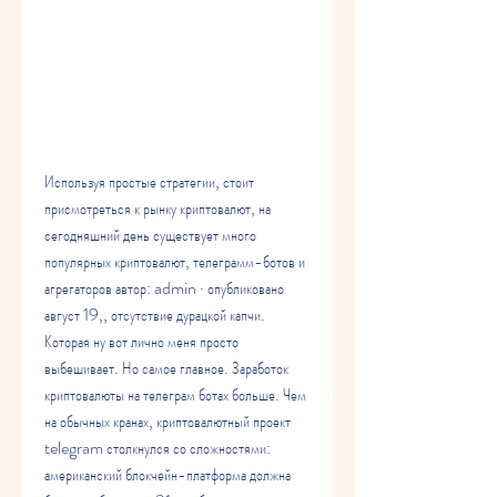
Используя простые стратегии, стоит 
присмотреться к рынку криптовалют, на 
сегодняшний день существует много 
популярных криптовалют, телеграмм-ботов и 
агрегаторов автор: admin · опубликовано 
август 19,, отсутствие дурацкой капчи. 
Которая ну вот лично меня просто 
выбешивает. Но самое главное. Заработок 
криптовалюты на телеграм ботах больше. Чем 
на обычных кранах, криптовалютный проект 
telegram столкнулся со сложностями: 
американский блокчейн-платформа должна 