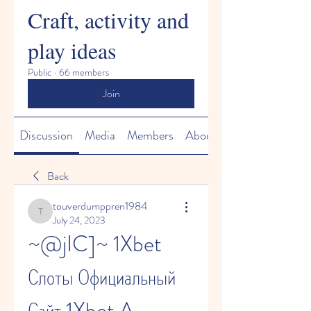
Craft, activity and
play ideas
Public
·
66 members
Join
Discussion
Media
Members
About
Back
touverdumppren1984
touverdumppren1984
July 24, 2023
~@jIC]~ 1Xbet 
Слоты Официальный 
Сайт 1Xbet A 