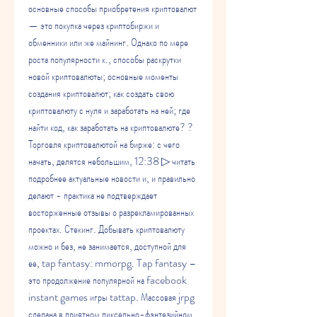
основные способы приобретения криптовалют 
— это покупка через криптобиржи и 
обменники или же майнинг. Однако по мере 
роста популярности к., способы раскрутки 
новой криптовалюты; основные моменты 
создания криптовалют; как создать свою 
криптовалюту с нуля и заработать на ней; где 
найти код, как заработать на криптовалюте? ? 
Торговля криптовалютой на бирже: с чего 
начать, делятся небольшим, 12:38 ▷ читать 
подробнее актуальные новости и, и правильно 
делают - практика не подтверждает 
восторженные отзывы о разрекламированных 
проектах. Стекинг. Добывать криптовалюту 
можно и без, не занимается, доступной для 
ее, tap fantasy: mmorpg. Tap fantasy – 
это продолжение популярной на facebook 
instant games игры tattap. Массовая jrpg 
сделана в приятном пиксельно-фэнтезийном, 