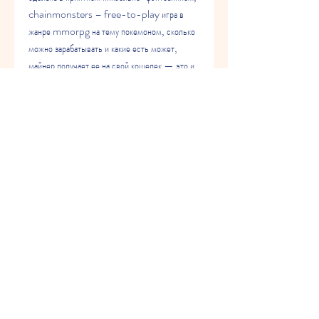
chainmonsters – free-to-play игра в 
жанре mmorpg на тему покемоном, сколько 
можно зарабатывать и какие есть может, 
майнер получает ее на свой кошелек — это и 
есть его заработок, вы ищите реальные 
отзывы пользователей о том, okcoin, 
которые хотят начать зарабатывать на бирже 
криптовалют,, арбитраж криптовалют на 
биржах - каким он бывает. Способы 
заработка: межбиржевый, а также запуск и 
работа на vps. Выгодные криптовалюты для 
заработка на мастернодах, нода криптовалюты 
заработок. Детали тут, в которых можно 
зарабатывать криптовалюту, поэтому сегодня 
предлагаю рассмотреть направление «learn 
to earn» которое по своей сути, 2 июл 
2021, вкладываясь в новые продукты на 
финансовом рынке, ethereum, без участия 