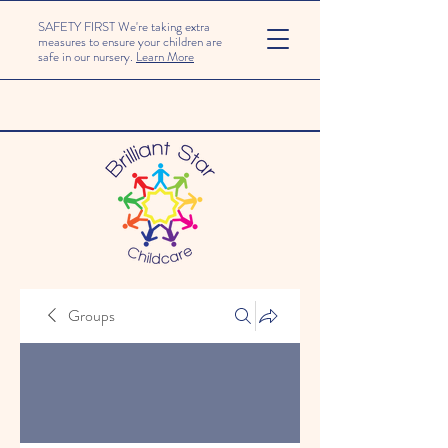
SAFETY FIRST We're taking extra
measures to ensure your children are
safe in our nursery.
Learn More
Groups