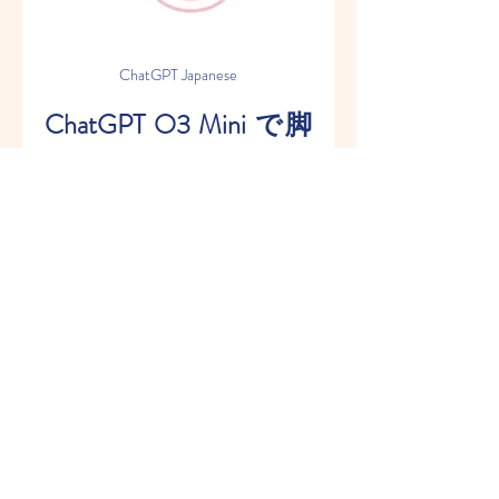
ChatGPT Japanese
ChatGPT O3 Mini で脚
本を作成するメリッ
ト
1. 時間を大幅に短縮できる
通常、脚本の作成には数週間から
数ヶ月かかることがあります。し
かし、ChatGPT O3 Mini を活用す
れば、数時間でプロットやダイア
ログを作成でき、短期間で高品質
な脚本を仕上げることが可能で
す。
2. クリエイティブな発想を
刺激する