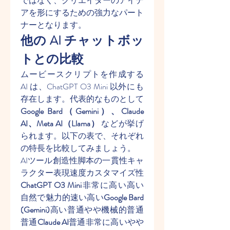
ではなく、クリエイターのアイデ
アを形にするための強力なパート
ナーとなります。
他の AI チャットボッ
トとの比較
ムービースクリプトを作成する 
AI は、ChatGPT O3 Mini 以外にも
存在します。代表的なものとして 
Google Bard（Gemini）、Claude 
AI、Meta AI（Llama）
 などが挙げ
られます。以下の表で、それぞれ
の特長を比較してみましょう。
AIツール創造性脚本の一貫性キャ
ラクター表現速度カスタマイズ性
ChatGPT O3 Mini
非常に高い高い
自然で魅力的速い高い
Google Bard 
(Gemini)
高い普通やや機械的普通
普通
Claude AI
普通非常に高いやや