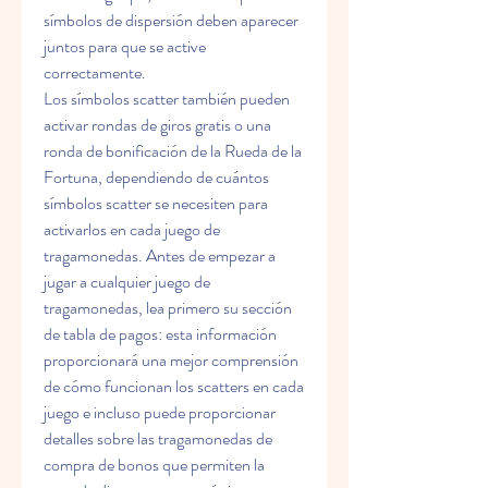
símbolos de dispersión deben aparecer 
juntos para que se active 
correctamente.
Los símbolos scatter también pueden 
activar rondas de giros gratis o una 
ronda de bonificación de la Rueda de la 
Fortuna, dependiendo de cuántos 
símbolos scatter se necesiten para 
activarlos en cada juego de 
tragamonedas. Antes de empezar a 
jugar a cualquier juego de 
tragamonedas, lea primero su sección 
de tabla de pagos: esta información 
proporcionará una mejor comprensión 
de cómo funcionan los scatters en cada 
juego e incluso puede proporcionar 
detalles sobre las tragamonedas de 
compra de bonos que permiten la 