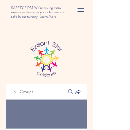
SAFETY FIRST We're taking extra
measures to ensure your children are
safe in our nursery.
Learn More
Groups