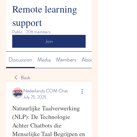
Remote learning
support
Public
·
206 members
Join
Discussion
Media
Members
About
Back
Nederlands COM Chat
July 25, 2025
Natuurlijke Taalverwerking
(NLP): De Technologie
Achter Chatbots die
Menselijke Taal Begrijpen en