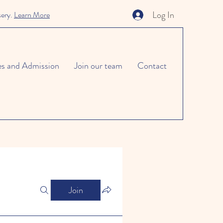
Log In
sery.
Learn More
es and Admission
Join our team
Contact
Join