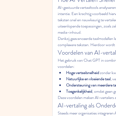
AI-gestuurde vertaaltools analyseren 
intentie. Een krachtig voorbeeld hierv
teksten snel en nauwkeurig te vertale
uiteenlopende toepassingen, zoals zak
media-inhoud.
Dankzij geavanceerde taalmodellen leve
complexere teksten. Hierdoor wordt d
Voordelen van AI-verta
Het gebruik van Chat GPT in combina
voordelen:
Hoge vertaalsnelheid
 zonder kwa
Natuurlijke en vloeiende taal
, v
Ondersteuning van meerdere ta
Toegankelijkheid
, omdat geen ge
Deze voordelen maken AI-vertalers aan
AI-vertaling als Onderd
Steeds meer organisaties integreren AI