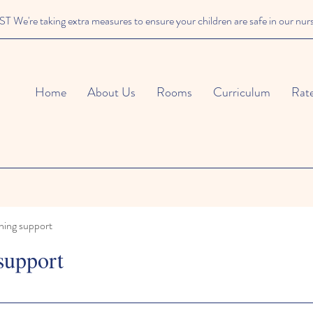
We're taking extra measures to ensure your children are safe in our nur
Home
About Us
Rooms
Curriculum
Rat
ning support
support