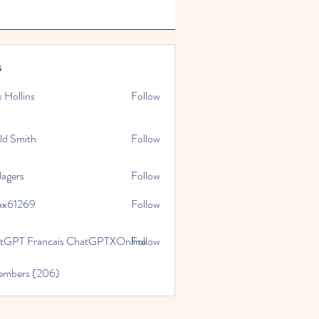
s
x Hollins
Follow
ld Smith
Follow
Jagers
Follow
ax61269
Follow
269
tGPT Francais ChatGPTXOnline
Follow
Members (206)