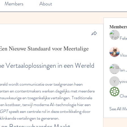
Members
About
Member
Feli
 Een Nieuwe Standaard voor Meertalige
Vito
 Vertaaloplossingen in een Wereld 
Ian 
yov
ereld wordt communicatie over taalgrenzen heen 
yovax61
udenten en contentmakers werken dagelijks met meerdere 
Cha
nauwkeurige en toegankelijke vertalingen. Traditionele 
en kostbaar, terwijl moderne AI-technologie hier een 
See All 
 GPT
 speelt een centrale rol in deze ontwikkeling door 
 klinkende vertalingen te genereren.
r en Betrouwbaarder Maakt