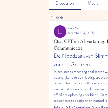
Discussion
Media
Back
Loan Mai
December 24, 2025
Chat GPT en AI-vertaling:
Communicatie
De Noodzaak van Slimme
zonder Grenzen
In een steeds meer geglobaliseerde w
belangrijker dan ooit. Bedrijven, st
talen en hebben behoefte aan snelle, 
vertaalmethoden zijn vaak tijdrovend 
efficiënte oplossing voor biedt. 
Chat
taalcontext te begrijpen en natuurlijk
Hoe AI Vertalen Snelle