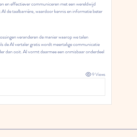
den en effectiever communiceren met een wereldwijd 
 AI de taalbarrière, waardoor kennis en informatie beter 
ssingen veranderen de manier waarop we talen 
ls de AI vertaler gratis wordt meertalige communicatie 
der dan ooit. AI vormt daarmee een onmisbaar onderdeel 
9 Views