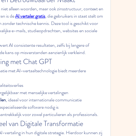
niet alleen woorden, maar ook zinsstructuur, context en 
an is de 
AI vertaler gratis
, die gebruikers in staat stelt om 
n zonder technische kennis. Deze tool is geschikt voor 
elijke e-mails, studieopdrachten, websites en sociale 
rt AI consistente resultaten, zelfs bij langere of 
e kans op misverstanden aanzienlijk verkleind.
ling met Chat GPT
tie met AI-vertaaltechnologie biedt meerdere 
liteitsverlies
ergelijkbaar met menselijke vertalingen
len
, ideaal voor internationale communicatie
specialiseerde software nodig is
trekkelijk voor zowel particulieren als professionals.
eel van Digitale Transformatie
-vertaling in hun digitale strategie. Hierdoor kunnen zij 