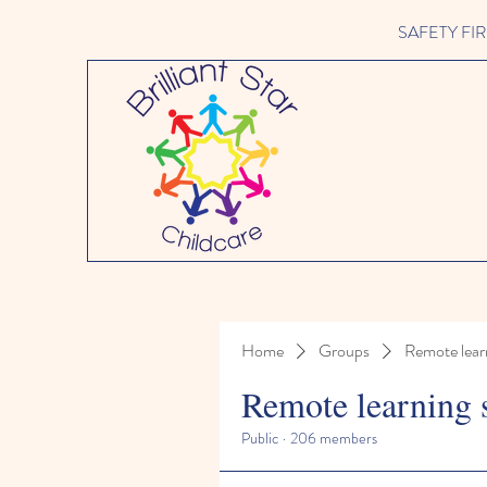
SAFETY FIRST 
Home
Groups
Remote lear
Remote learning 
Public
·
206 members