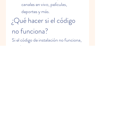
canales en vivo, películas, 
deportes y más.
¿Qué hacer si el código 
no funciona?
Si el código de instalación no funciona, 
puedes:
Verificar si lo escribiste 
correctamente (mayúsculas y 
minúsculas).
Probar con otro código de prueba 
(si está disponible).
Contactar al proveedor para 
recibir uno nuevo.
Usar una versión alternativa de la 
aplicación que no solicite código, 
pero ten cuidado con la fuente.
Conclusión