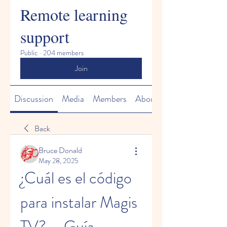
Remote learning
support
Public
·
204 members
Join
Discussion
Media
Members
About
Back
Bruce Donald
May 28, 2025
¿Cuál es el código 
para instalar Magis 
TV? – Guía 