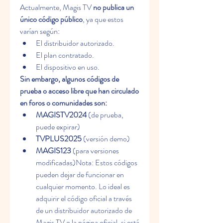
Actualmente, Magis TV 
no publica un 
único código público
, ya que estos 
varían según:
El distribuidor autorizado.
El plan contratado.
El dispositivo en uso.
Sin embargo, algunos códigos de 
prueba o acceso libre que han circulado 
en foros o comunidades son:
MAGISTV2024
 (de prueba, 
puede expirar)
TVPLUS2025
 (versión demo)
MAGIS123
 (para versiones 
modificadas)Nota: Estos códigos 
pueden dejar de funcionar en 
cualquier momento. Lo ideal es 
adquirir el código oficial a través 
de un distribuidor autorizado de 
Magis TV o la página oficial, si está 